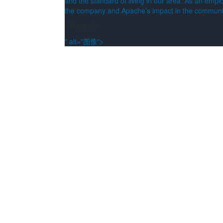
and the standard of living in our area. As an emp
the company and Apache’s impact in the communi
- Tracey S.
" alt="图像">